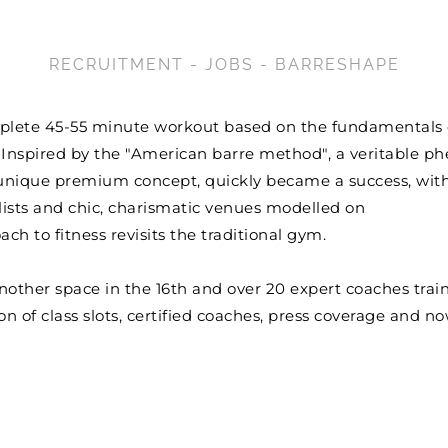
RECRUITMENT - JOBS - BARRESHAPE
plete 45-55 minute workout based on the fundamentals o
. Inspired by the "American barre method", a veritable
unique premium concept, quickly became a success, with 
ylists and chic, charismatic venues modelled on
ch to fitness revisits the traditional gym.
another space in the 16th and over 20 expert coaches tra
f class slots, certified coaches, press coverage and now 