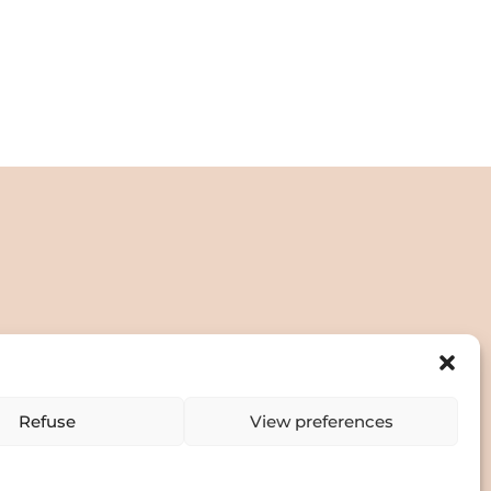
tate to apply!
Refuse
View preferences