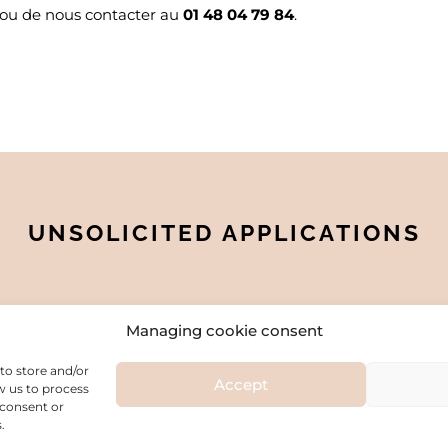
ou de nous contacter au
01 48 04 79 84
.
UNSOLICITED APPLICATIONS
 always on the lookout for talented people, so don't hesi
Managing cookie consent
to store and/or
Accept
w us to process
CONTACT
 consent or
.